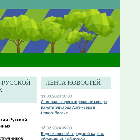
И РУССКОЙ
ЛЕНТА НОВОСТЕЙ
Х
11.03.2024 10:00
​Стартовало проектирование сквера
памяти Эдуарда Артемьева в
Новосибирске
рхии Русской
енных
16.02.2024 09:00
​Водно-зеленый городской каркас
отрудников
обсудили на Сибирской