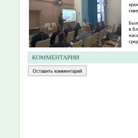
хра
скв
Был
в б
нас
сре
КОММЕНТАРИИ