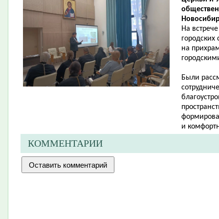
обществен
Новосибир
На встрече
городских 
на прихрам
городскими
Были расс
сотруднич
благоустр
пространс
формирова
и комфортн
КОММЕНТАРИИ