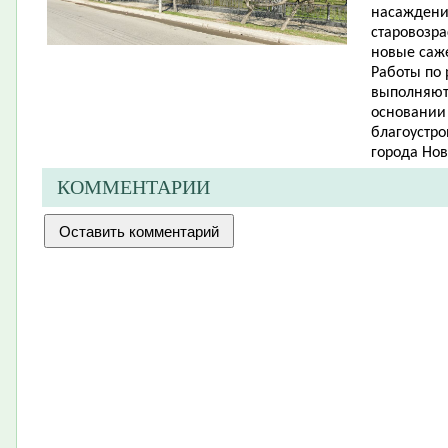
насаждений
старовозр
новые саже
Работы по
выполняют
основании
благоустро
города Нов
КОММЕНТАРИИ