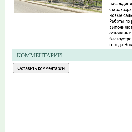
насаждений
старовозр
новые саже
Работы по
выполняют
основании
благоустро
города Нов
КОММЕНТАРИИ