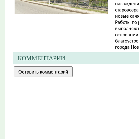
насаждений
старовозр
новые саже
Работы по
выполняют
основании
благоустро
города Нов
КОММЕНТАРИИ