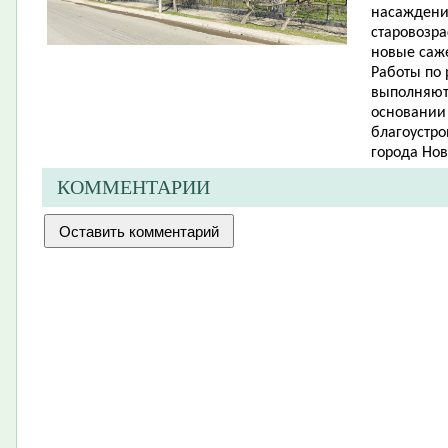
насаждений
старовозр
новые саже
Работы по
выполняют
основании
благоустро
города Нов
КОММЕНТАРИИ