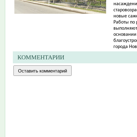
насаждений
старовозр
новые саже
Работы по
выполняют
основании
благоустро
города Нов
КОММЕНТАРИИ