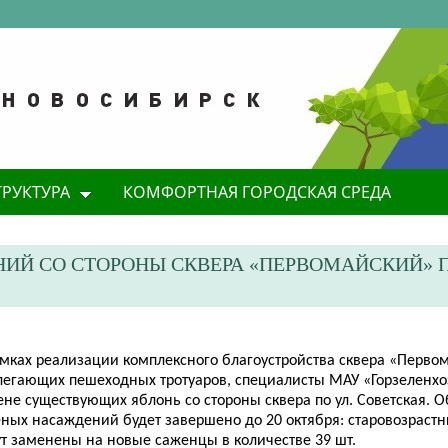
ТРУКТУРА
КОМФОРТНАЯ ГОРОДСКАЯ СРЕДА
ИЙ СО СТОРОНЫ СКВЕРА «ПЕРВОМАЙСКИЙ» П
рамках реализации комплексного благоустройства сквера «Перво
легающих пешеходных тротуаров, специалисты МАУ «Горзеленхо
ене существующих яблонь со стороны сквера по ул. Советская. 
еных насаждений будет завершено до 20 октября: старовозраст
ут заменены на новые саженцы в количестве 39 шт.