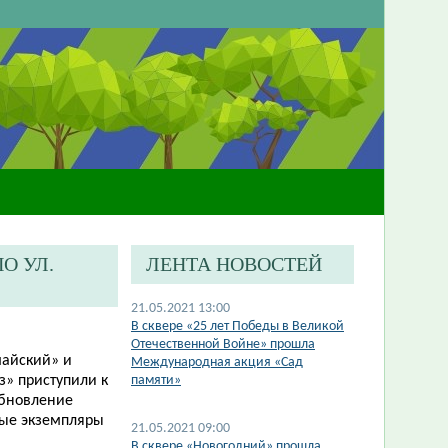
О УЛ.
ЛЕНТА НОВОСТЕЙ
21.05.2021 13:00
В сквере «25 лет Победы в Великой
Отечественной Войне» прошла
майский» и
Международная акция «Сад
з» приступили к
памяти»
Обновление
ные экземпляры
21.05.2021 09:00
В сквере «Новогодний» прошла