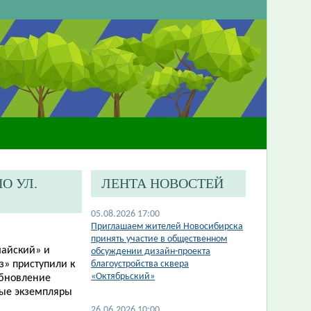
О УЛ.
ЛЕНТА НОВОСТЕЙ
05.08.2026 17:00
​Приглашаем жителей Новосибирска
принять участие в общественном
майский» и
обсуждении дизайн-проекта
з» приступили к
благоустройства сквера
«Октябрьский»
Обновление
ные экземпляры
26.06.2026 10:00