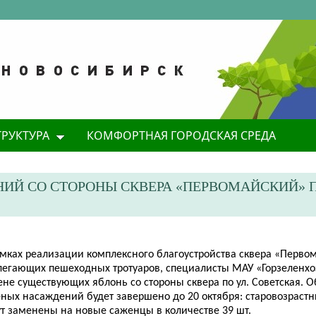
ТРУКТУРА
КОМФОРТНАЯ ГОРОДСКАЯ СРЕДА
ИЙ СО СТОРОНЫ СКВЕРА «ПЕРВОМАЙСКИЙ» П
рамках реализации комплексного благоустройства сквера «Перво
легающих пешеходных тротуаров, специалисты МАУ «Горзеленхо
ене существующих яблонь со стороны сквера по ул. Советская. 
еных насаждений будет завершено до 20 октября: старовозраст
ут заменены на новые саженцы в количестве 39 шт.