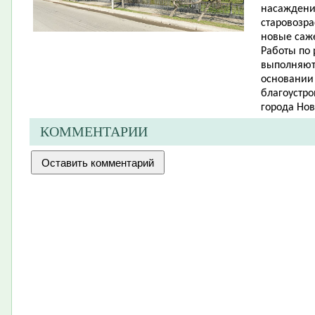
насаждений
старовозр
новые саже
Работы по
выполняют
основании
благоустро
города Нов
КОММЕНТАРИИ