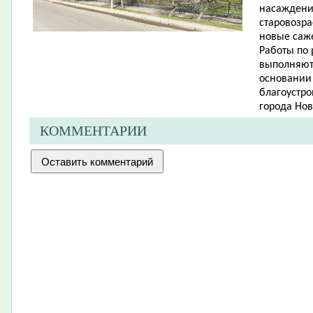
насаждений
старовозр
новые саже
Работы по
выполняют
основании
благоустро
города Нов
КОММЕНТАРИИ