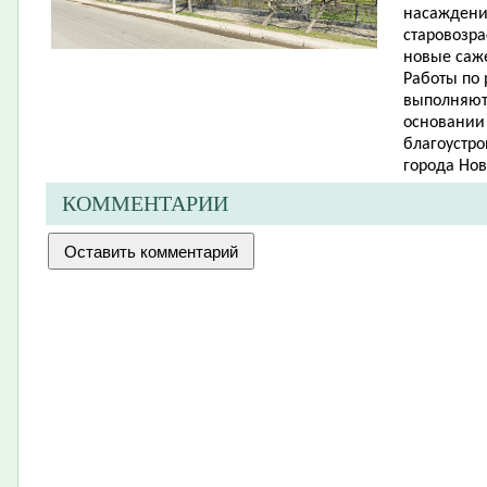
насаждений
старовозр
новые саже
Работы по
выполняют
основании
благоустро
города Нов
КОММЕНТАРИИ