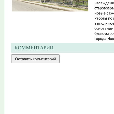
насаждений
старовозр
новые саже
Работы по
выполняют
основании
благоустро
города Нов
КОММЕНТАРИИ