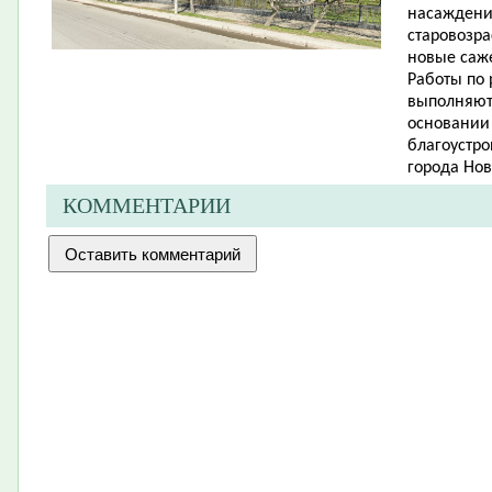
насаждений
старовозр
новые саже
Работы по
выполняют
основании
благоустро
города Нов
КОММЕНТАРИИ