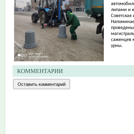
автомобил
липами и к
Советская 
Напоминаем
проведены 
магистрал
саженцев к
урны.
КОММЕНТАРИИ