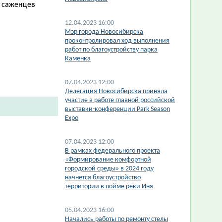
0 саженцев
12.04.2023 16:00
Мэр города Новосибирска
проконтролировал ход выполнения
работ по благоустройству парка
Каменка
07.04.2023 12:00
Делегация Новосибирска приняла
участие в работе главной российской
выставки-конференции Park Season
Expo
07.04.2023 12:00
В рамках федерального проекта
«Формирование комфортной
городской среды» в 2024 году
начнется благоустройство
территории в пойме реки Иня
05.04.2023 16:00
Начались работы по ремонту стелы