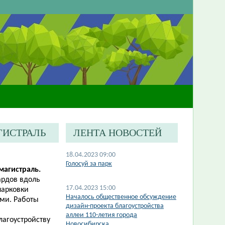
ГИСТРАЛЬ
ЛЕНТА НОВОСТЕЙ
18.04.2023 09:00
​Голосуй за парк
магистраль​
.
ардов вдоль
17.04.2023 15:00
парковки
Началось общественное обсуждение
ми. Работы
дизайн-проекта благоустройства
аллеи 110-летия города
лагоустройству
Новосибирска