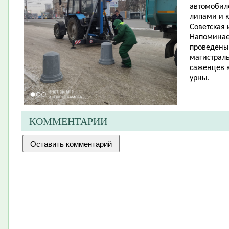
автомобил
липами и к
Советская 
Напоминаем
проведены 
магистрал
саженцев к
урны.
КОММЕНТАРИИ