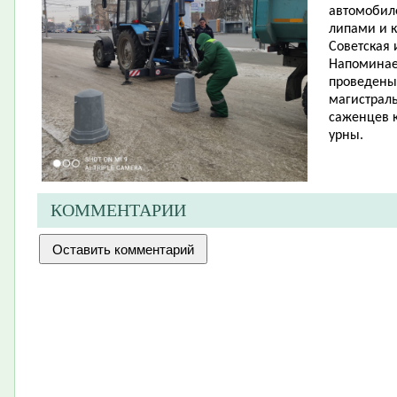
автомобил
липами и к
Советская 
Напоминаем
проведены 
магистрал
саженцев к
урны.
КОММЕНТАРИИ