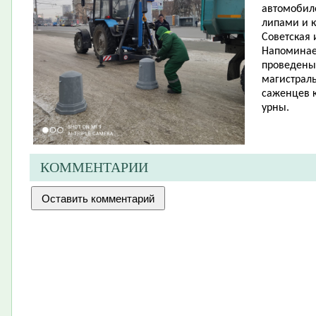
автомобил
липами и к
Советская 
Напоминаем
проведены 
магистрал
саженцев к
урны.
КОММЕНТАРИИ