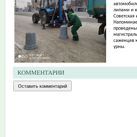
автомобил
липами и к
Советская 
Напоминаем
проведены 
магистрал
саженцев к
урны.
КОММЕНТАРИИ