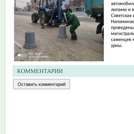
автомобил
липами и к
Советская 
Напоминаем
проведены 
магистрал
саженцев к
урны.
КОММЕНТАРИИ