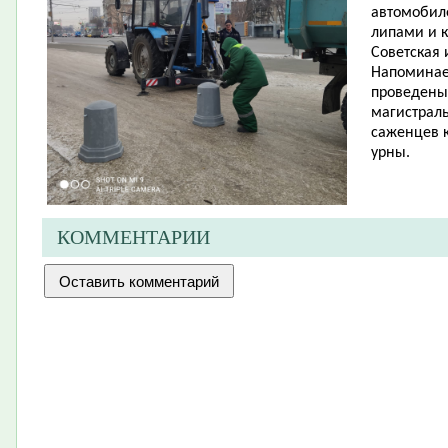
автомобил
липами и к
Советская 
Напоминаем
проведены 
магистрал
саженцев к
урны.
КОММЕНТАРИИ