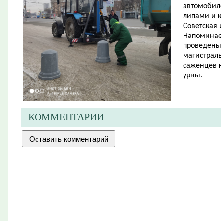
автомобил
липами и к
Советская 
Напоминаем
проведены 
магистрал
саженцев к
урны.
КОММЕНТАРИИ