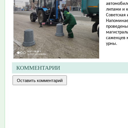
автомобил
липами и к
Советская 
Напоминаем
проведены 
магистрал
саженцев к
урны.
КОММЕНТАРИИ