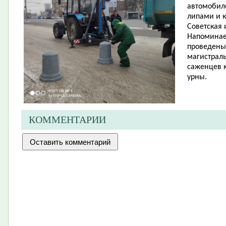
автомобил
липами и к
Советская 
Напоминаем
проведены 
магистрал
саженцев к
урны.
КОММЕНТАРИИ