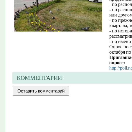
- по распо
- по распо
или другом
- по прежн
квартала, 
- по истор
рассматри
- по имени
Опрос по с
октября по
Приглашае
опросе:
http://poll.
КОММЕНТАРИИ