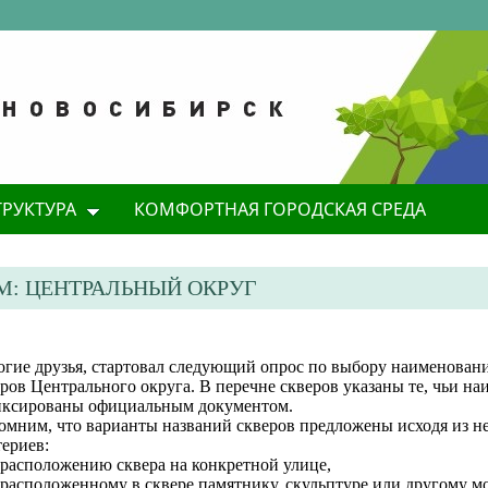
ТРУКТУРА
КОМФОРТНАЯ ГОРОДСКАЯ СРЕДА
М: ЦЕНТРАЛЬНЫЙ ОКРУГ
огие друзья, стартовал следующий опрос по выбору наименован
ров Центрального округа. В перечне скверов указаны те, чьи н
иксированы официальным документом.
омним, что варианты названий скверов предложены исходя из н
ериев:
 расположению сквера на конкретной улице,
 расположенному в сквере памятнику, скульптуре или другому м