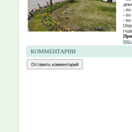
деко
- п
- по
- по
Опро
года
При
http
КОММЕНТАРИИ