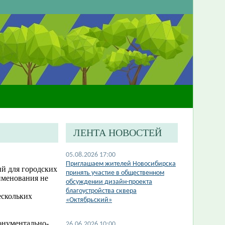
ЛЕНТА НОВОСТЕЙ
05.08.2026 17:00
​Приглашаем жителей Новосибирска
ий для городских
принять участие в общественном
аименования не
обсуждении дизайн-проекта
благоустройства сквера
ескольких
«Октябрьский»
онументально-
26.06.2026 10:00