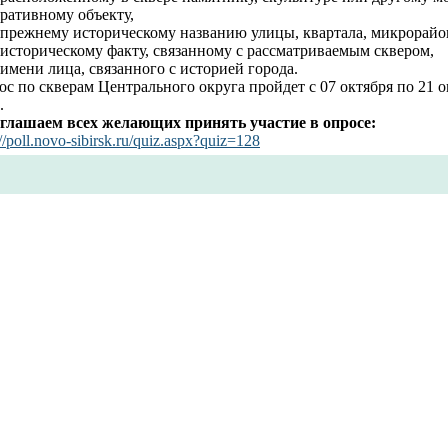
ративному объекту,
о прежнему историческому названию улицы, квартала, микрорайо
 историческому факту, связанному с рассматриваемым сквером,
 имени лица, связанного с историей города.
с по скверам Центрального округа пройдет с 07 октября по 21 о
.
глашаем всех желающих принять участие в опросе:
://poll.novo-sibirsk.ru/quiz.aspx?quiz=128