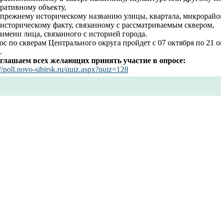
ративному объекту,
о прежнему историческому названию улицы, квартала, микрорайо
 историческому факту, связанному с рассматриваемым сквером,
 имени лица, связанного с историей города.
с по скверам Центрального округа пройдет с 07 октября по 21 о
.
глашаем всех желающих принять участие в опросе:
://poll.novo-sibirsk.ru/quiz.aspx?quiz=128