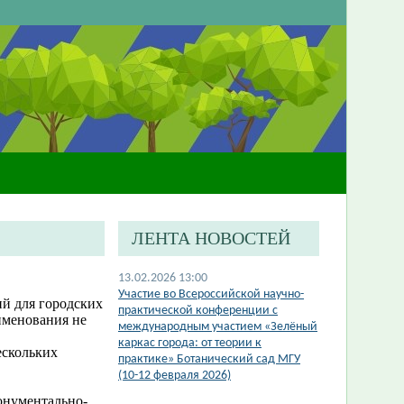
ЛЕНТА НОВОСТЕЙ
13.02.2026 13:00
Участие во Всероссийской научно-
ий для городских
практической конференции с
аименования не
международным участием «Зелёный
каркас города: от теории к
ескольких
практике» Ботанический сад МГУ
(10-12 февраля 2026)
онументально-