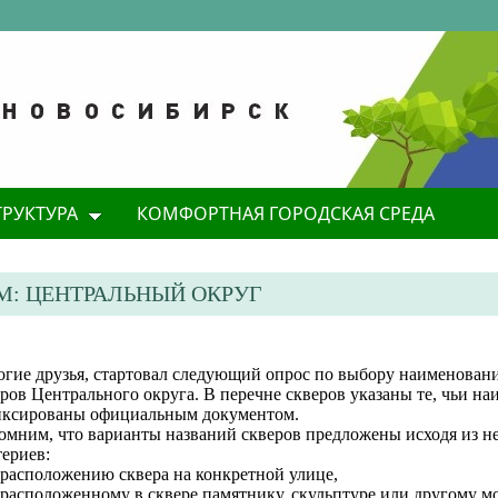
ТРУКТУРА
КОМФОРТНАЯ ГОРОДСКАЯ СРЕДА
М: ЦЕНТРАЛЬНЫЙ ОКРУГ
огие друзья, стартовал следующий опрос по выбору наименован
ров Центрального округа. В перечне скверов указаны те, чьи н
иксированы официальным документом.
омним, что варианты названий скверов предложены исходя из н
ериев:
 расположению сквера на конкретной улице,
 расположенному в сквере памятнику, скульптуре или другому м