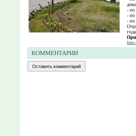
деко
- п
- по
- по
Опро
года
При
http
КОММЕНТАРИИ