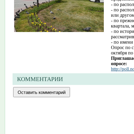
- по распо
- по распо
или другом
- по прежн
квартала, 
- по истор
рассматри
- по имени
Опрос по с
октября по
Приглашае
опросе:
http://poll.
КОММЕНТАРИИ