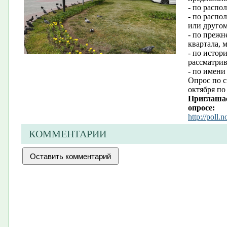
- по распо
- по распо
или другом
- по прежн
квартала, 
- по истор
рассматри
- по имени
Опрос по с
октября по
Приглашае
опросе:
http://poll.
КОММЕНТАРИИ