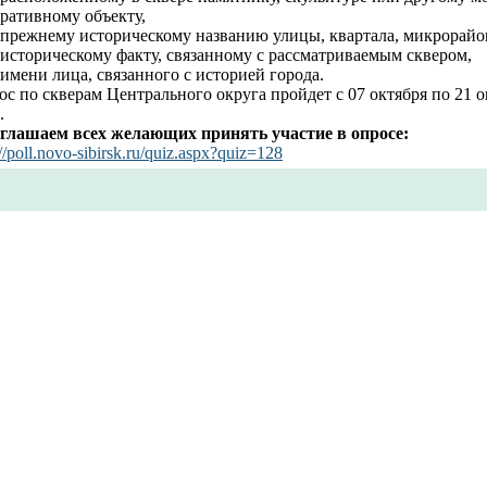
ративному объекту,
о прежнему историческому названию улицы, квартала, микрорайо
 историческому факту, связанному с рассматриваемым сквером,
 имени лица, связанного с историей города.
с по скверам Центрального округа пройдет с 07 октября по 21 о
.
глашаем всех желающих принять участие в опросе:
://poll.novo-sibirsk.ru/quiz.aspx?quiz=128