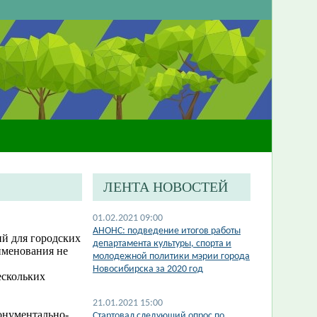
ЛЕНТА НОВОСТЕЙ
01.02.2021 09:00
АНОНС: подведение итогов работы
ий для городских
департамента культуры, спорта и
аименования не
молодежной политики мэрии города
Новосибирска за 2020 год
ескольких
21.01.2021 15:00
онументально-
Стартовал следующий опрос по