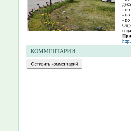
деко
- п
- по
- по
Опро
года
При
http
КОММЕНТАРИИ