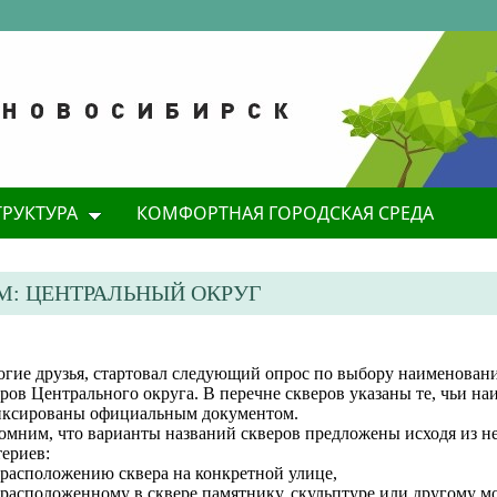
ТРУКТУРА
КОМФОРТНАЯ ГОРОДСКАЯ СРЕДА
М: ЦЕНТРАЛЬНЫЙ ОКРУГ
огие друзья, стартовал следующий опрос по выбору наименован
ров Центрального округа. В перечне скверов указаны те, чьи н
иксированы официальным документом.
омним, что варианты названий скверов предложены исходя из н
ериев:
 расположению сквера на конкретной улице,
 расположенному в сквере памятнику, скульптуре или другому м