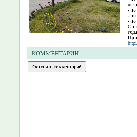
деко
- п
- по
- по
Опро
года
При
http
КОММЕНТАРИИ