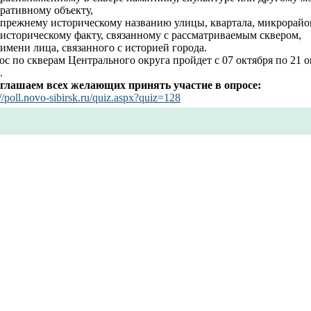
ративному объекту,
о прежнему историческому названию улицы, квартала, микрорайо
 историческому факту, связанному с рассматриваемым сквером,
 имени лица, связанного с историей города.
с по скверам Центрального округа пройдет с 07 октября по 21 о
.
глашаем всех желающих принять участие в опросе:
://poll.novo-sibirsk.ru/quiz.aspx?quiz=128