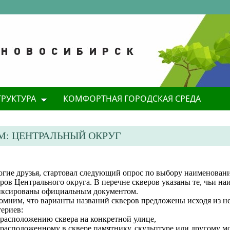
ТРУКТУРА
КОМФОРТНАЯ ГОРОДСКАЯ СРЕДА
М: ЦЕНТРАЛЬНЫЙ ОКРУГ
огие друзья, стартовал следующий опрос по выбору наименован
ров Центрального округа. В перечне скверов указаны те, чьи н
иксированы официальным документом.
омним, что варианты названий скверов предложены исходя из н
ериев:
 расположению сквера на конкретной улице,
 расположенному в сквере памятнику, скульптуре или другому м