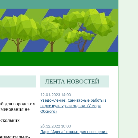
ЛЕНТА НОВОСТЕЙ
12.01.2023 14:00
​Уведомление! Санитарные работы в
ий для городских
парке культуры и отдыха «У моря
аименования не
Обского»
ескольких
28.12.2022 10:00
Парк "Арена" открыт для посещения
онументально-