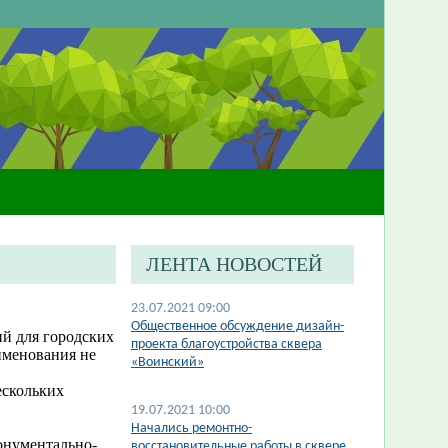
ЛЕНТА НОВОСТЕЙ
23.07.2021 09:00
Общественное обсуждение дизайн-
ий для городских
проекта благоустройства сквера
аименования не
«Воинский»
ескольких
19.07.2021 10:00
Начались ремонтно-
онументально-
восстановительные работы в сквере