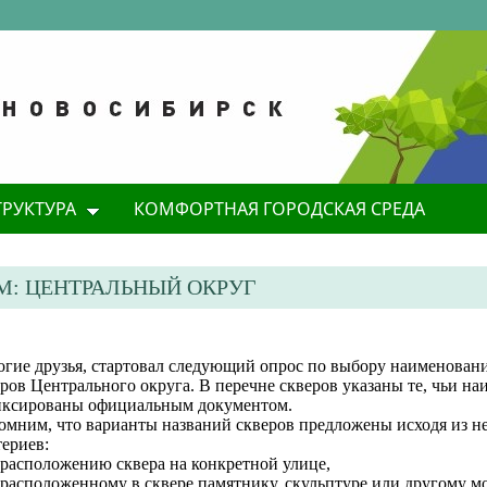
ТРУКТУРА
КОМФОРТНАЯ ГОРОДСКАЯ СРЕДА
М: ЦЕНТРАЛЬНЫЙ ОКРУГ
огие друзья, стартовал следующий опрос по выбору наименован
ров Центрального округа. В перечне скверов указаны те, чьи н
иксированы официальным документом.
омним, что варианты названий скверов предложены исходя из н
ериев:
 расположению сквера на конкретной улице,
 расположенному в сквере памятнику, скульптуре или другому м