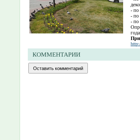
деко
- п
- по
- по
Опро
года
При
http
КОММЕНТАРИИ