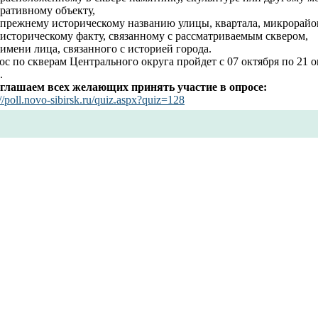
ративному объекту,
о прежнему историческому названию улицы, квартала, микрорайо
 историческому факту, связанному с рассматриваемым сквером,
 имени лица, связанного с историей города.
с по скверам Центрального округа пройдет с 07 октября по 21 о
.
глашаем всех желающих принять участие в опросе:
://poll.novo-sibirsk.ru/quiz.aspx?quiz=128