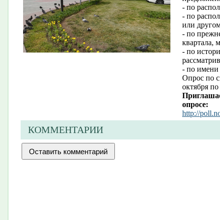
- по распо
- по распо
или другом
- по прежн
квартала, 
- по истор
рассматри
- по имени
Опрос по с
октября по
Приглашае
опросе:
http://poll.
КОММЕНТАРИИ