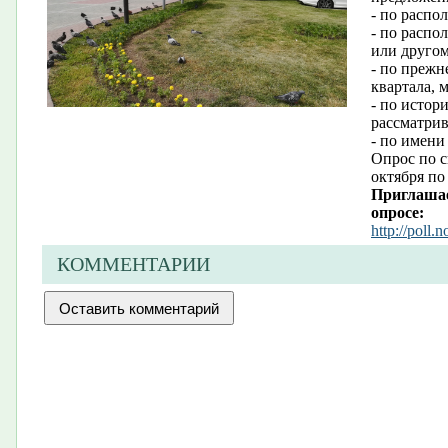
- по распо
- по распо
или другом
- по прежн
квартала, 
- по истор
рассматри
- по имени
Опрос по с
октября по
Приглашае
опросе:
http://poll.
КОММЕНТАРИИ