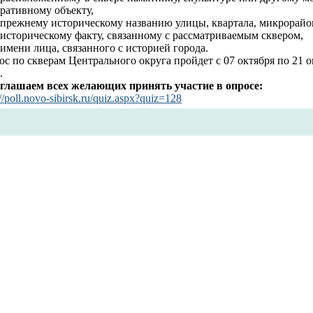
ративному объекту,
о прежнему историческому названию улицы, квартала, микрорайо
 историческому факту, связанному с рассматриваемым сквером,
 имени лица, связанного с историей города.
с по скверам Центрального округа пройдет с 07 октября по 21 о
.
глашаем всех желающих принять участие в опросе:
://poll.novo-sibirsk.ru/quiz.aspx?quiz=128