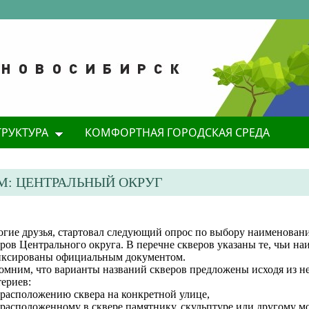
ТРУКТУРА
КОМФОРТНАЯ ГОРОДСКАЯ СРЕДА
М: ЦЕНТРАЛЬНЫЙ ОКРУГ
огие друзья, стартовал следующий опрос по выбору наименован
ров Центрального округа. В перечне скверов указаны те, чьи н
иксированы официальным документом.
омним, что варианты названий скверов предложены исходя из н
ериев:
 расположению сквера на конкретной улице,
 расположенному в сквере памятнику, скульптуре или другому м