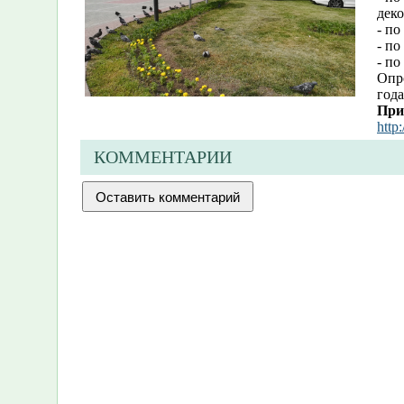
деко
- п
- по
- по
Опро
года
При
http
КОММЕНТАРИИ