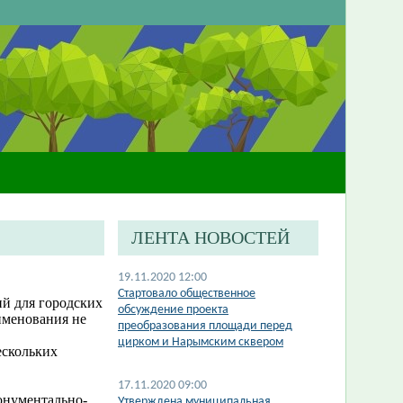
ЛЕНТА НОВОСТЕЙ
19.11.2020 12:00
Стартовало общественное
ий для городских
обсуждение проекта
аименования не
преобразования площади перед
цирком и Нарымским сквером
ескольких
17.11.2020 09:00
онументально-
Утверждена муниципальная