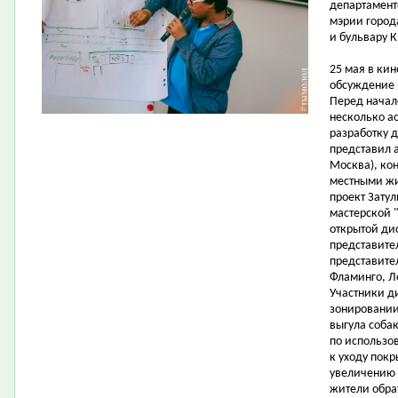
департамент
мэрии город
и бульвару К
25 мая в ки
обсуждение 
Перед начал
несколько ас
разработку 
представил а
Москва), ко
местными жи
проект Затул
мастерской "
открытой ди
представите
представите
Фламинго, Л
Участники д
зонировании
выгула соба
по использо
к уходу пок
увеличению 
жители обра