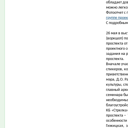
обладает до
можно легко
Фотоотчет с
группе проек
С подробным
26 мая в вы
(воркшоп) п
проспекта от
проектного 
задания на 
проспекта.
Вначале уча
спикеров, к
приветствен
мэра, Д.О. 
культуры, сп
главный арх
семинара бы
необходимых
благоустрой
КБ «Стрелка»
проспекта –
особенности 
Гижицкая,
з