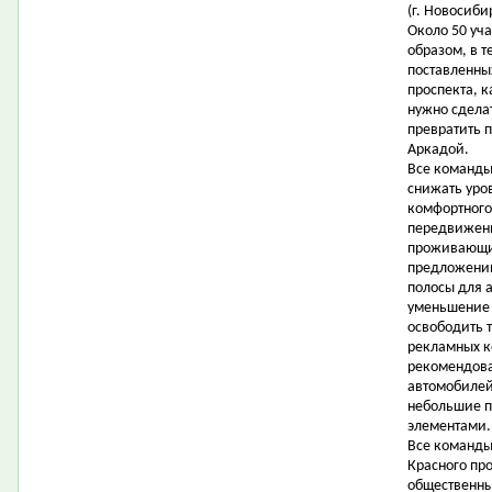
(г. Новосиби
Около 50 уч
образом, в т
поставленны
проспекта, 
нужно сдела
превратить 
Аркадой.
Все команды
снижать уро
комфортного
передвижени
проживающих
предложени
полосы для 
уменьшение 
освободить 
рекламных ко
рекомендова
автомобилей 
небольшие п
элементами.
Все команды
Красного про
общественны