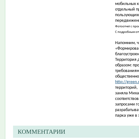
мобильных к
отдельный п
пользующихс
передвижени
Фотоотчет с пр
С подробным от
Напомним, ч
«Формирован
благоустрое
Территория 
образом: пр
требованиям
общественно
http://green.
территорий,
заняла Миха
соответство
запросами г
разрабатыва
парка уже в 
КОММЕНТАРИИ