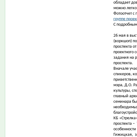
обладает до
можно легко
Фотоотчет с
группе проек
С подробным
26 мая в вы
(воркшоп) п
проспекта от
проектного 
задания на 
проспекта.
Вначале уча
спикеров, к
приветствен
мэра, Д.О. 
культуры, сп
главный арх
семинара бы
необходимых
благоустрой
КБ «Стрелка»
проспекта –
особенности 
Гижицкая,
з