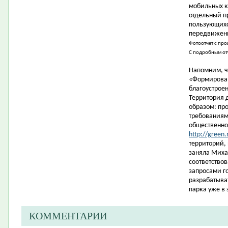
мобильных к
отдельный п
пользующихс
передвижени
Фотоотчет с пр
С подробным от
Напомним, ч
«Формирован
благоустрое
Территория 
образом: пр
требованиям
общественно
http://green.
территорий,
заняла Миха
соответство
запросами г
разрабатыва
парка уже в 
КОММЕНТАРИИ