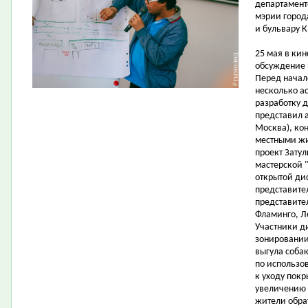
департамент
мэрии город
и бульвару К
25 мая в ки
обсуждение 
Перед начал
несколько ас
разработку 
представил а
Москва), ко
местными жи
проект Затул
мастерской "
открытой ди
представите
представите
Фламинго, Л
Участники д
зонировании
выгула соба
по использо
к уходу пок
увеличению 
жители обра