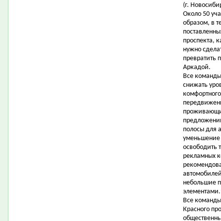
(г. Новосиби
Около 50 уч
образом, в т
поставленны
проспекта, 
нужно сдела
превратить 
Аркадой.
Все команды
снижать уро
комфортного
передвижени
проживающих
предложени
полосы для 
уменьшение 
освободить 
рекламных ко
рекомендова
автомобилей 
небольшие п
элементами.
Все команды
Красного про
общественны