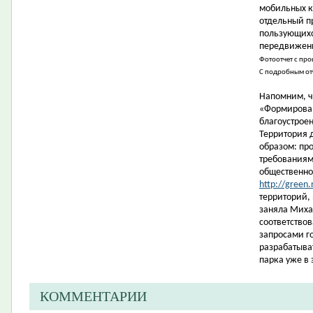
мобильных к
отдельный п
пользующихс
передвижени
Фотоотчет с пр
С подробным от
Напомним, ч
«Формирован
благоустрое
Территория 
образом: пр
требованиям
общественно
http://green.
территорий,
заняла Миха
соответство
запросами г
разрабатыва
парка уже в 
КОММЕНТАРИИ