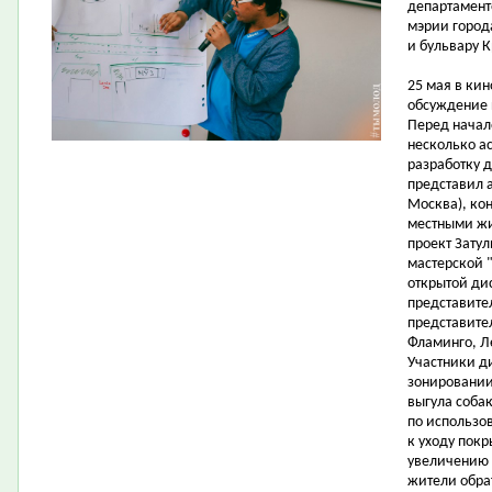
департамент
мэрии город
и бульвару К
25 мая в ки
обсуждение 
Перед начал
несколько ас
разработку 
представил а
Москва), ко
местными жи
проект Затул
мастерской "
открытой ди
представите
представите
Фламинго, Л
Участники д
зонировании
выгула соба
по использо
к уходу пок
увеличению 
жители обра