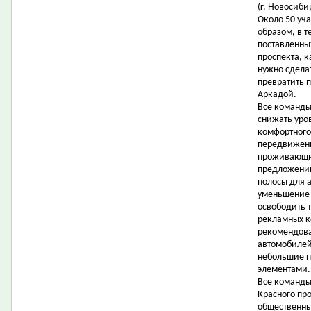
(г. Новосиби
Около 50 уч
образом, в т
поставленны
проспекта, 
нужно сдела
превратить 
Аркадой.
Все команды
снижать уро
комфортного
передвижени
проживающих
предложени
полосы для 
уменьшение 
освободить 
рекламных ко
рекомендова
автомобилей 
небольшие п
элементами.
Все команды
Красного про
общественны