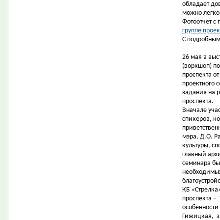
обладает до
можно легко
Фотоотчет с
группе проек
С подробным
26 мая в вы
(воркшоп) п
проспекта от
проектного 
задания на 
проспекта.
Вначале уча
спикеров, к
приветствен
мэра, Д.О. 
культуры, сп
главный арх
семинара бы
необходимых
благоустрой
КБ «Стрелка»
проспекта –
особенности 
Гижицкая,
з