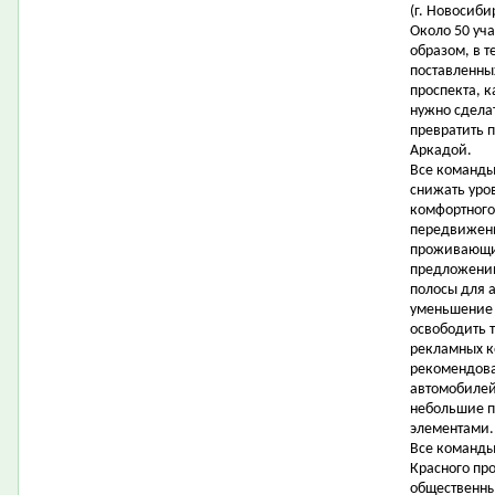
(г. Новосиби
Около 50 уч
образом, в т
поставленны
проспекта, 
нужно сдела
превратить 
Аркадой.
Все команды
снижать уро
комфортного
передвижени
проживающих
предложени
полосы для 
уменьшение 
освободить 
рекламных ко
рекомендова
автомобилей 
небольшие п
элементами.
Все команды
Красного про
общественны