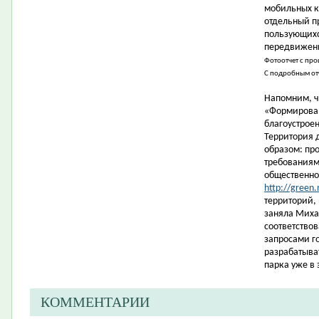
мобильных к
отдельный п
пользующихс
передвижени
Фотоотчет с пр
С подробным от
Напомним, ч
«Формирован
благоустрое
Территория 
образом: пр
требованиям
общественно
http://green.
территорий,
заняла Миха
соответство
запросами г
разрабатыва
парка уже в 
КОММЕНТАРИИ