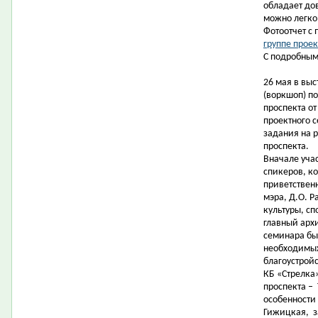
обладает до
можно легко
Фотоотчет с
группе проек
С подробным
26 мая в вы
(воркшоп) п
проспекта от
проектного 
задания на 
проспекта.
Вначале уча
спикеров, к
приветствен
мэра, Д.О. 
культуры, сп
главный арх
семинара бы
необходимых
благоустрой
КБ «Стрелка»
проспекта –
особенности 
Гижицкая,
з