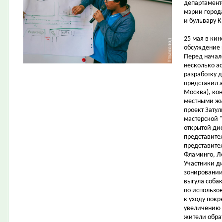
департамент
мэрии город
и бульвару К
25 мая в ки
обсуждение 
Перед начал
несколько ас
разработку 
представил а
Москва), ко
местными жи
проект Затул
мастерской "
открытой ди
представите
представите
Фламинго, Л
Участники д
зонировании
выгула соба
по использо
к уходу пок
увеличению 
жители обра