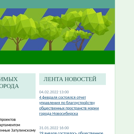
ЧИМЫХ
ЛЕНТА НОВОСТЕЙ
ГОРОДА
04.02.2022 13:00
4 февраля состоялся отчет
управления по благоустройству
общественных пространств мэрии
города Новосибирска
 проектов
партаментом
31.01.2022 16:00
енные Затулинскому
29 января состоялось общественное