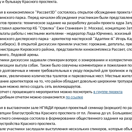
у и бульвару Красного проспекта.
ая в кинокомплексе "Рассвет3D" состоялось открытое обсуждение проекта 
линского парка.
Перед началом обсуждения участникам были представлен
ктов проекта: техническое задание на разработку дизайн проекта ядра Зат
ставил архитектор КБ "Стрелка" Ежи Станкевич (г. Москва), концепцию За
льтаты работы с местными жителями - модератор Лада Юрченко, эскизный
линского дисперсного парка - архитектор мастерской "Адаптик-А" Игорь Кар
сибирск). В открытой дискуссии приняли участие: горожане, депутаты, пр
нистрации Кировского района, представители кинокомплекса Рассвет, сп
инго, Ледовой арены.
тники дискуссии задавали спикерам вопрос о зонировании и колористиче
низации выгула собак. Также было озвучены комментарии и пожелания п
е долговечных и менее требовательных к уходу покрытий для тропинок и 
жек, увеличению количества туалетов и парковочных мест. Местные жите
ание архитекторов на то, что район обладает довольно широкими тротуар
рым можно легко создать сеть веломаршрутов.
отчет с прошежшего мероприятия можно посмотреть
в группе проекта
дробным отчетом можно ознакомится
по ссылке
ая в выставочном зале НГУАДИ прошел проектный семинар (воркшоп) по ра
епции благоустройства Красного проспекта от пл. Ленина до ул. Большеви
ктного семинара состояла в формировании общественного задания на раз
оустройства Красного проспекта.
але участники заслушали выступления нескольких спикеров, которые объ