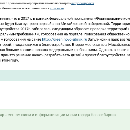
тчет с прошежшего мероприятия можно посмотреть
в группе проекта
робным отчетом можно ознакомится
по ссылке​
мним, что в 2017 г. в рамках федеральной программы «Формирование ко
ы» будет благоустроен первый этап Михайловской набережной. Территори
оустройства 2017г. отбиралась следующим образом: проверка территорий н
ральным требованиям, голосования на портале, голосования общественно
ам голосования на сайте
http://green.novo-sibirsk.ru
Затулинский парк возгл
иторий, нуждающихся в благоустройстве. Второе место заняла Михайловс
рая больше соответствовала федеральным требованиям. Однако, в связи с
 принято решение начать разрабатывать дизайн-проект благоустройства З
 этом году.
епартаментом связи и информатизации мэрии города Новосибирска