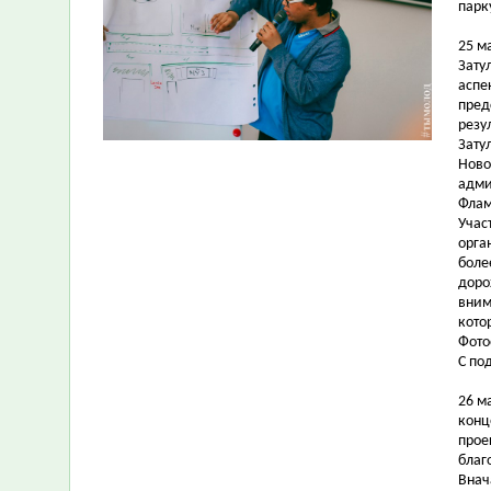
парк
25 м
Зату
аспе
пред
резу
Зату
Ново
адми
Флам
Учас
орга
боле
доро
вним
кото
Фото
С по
26 м
конц
прое
благ
Внач