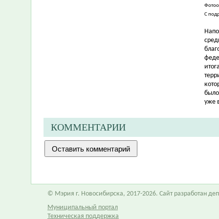
Фотоо
С под
Напо
сред
благ
феде
итог
терр
кото
было
уже в
КОММЕНТАРИИ
© Мэрия г. Новосибирска, 2017-2026. Сайт разработан д
Муниципальный портал
Техническая поддержка