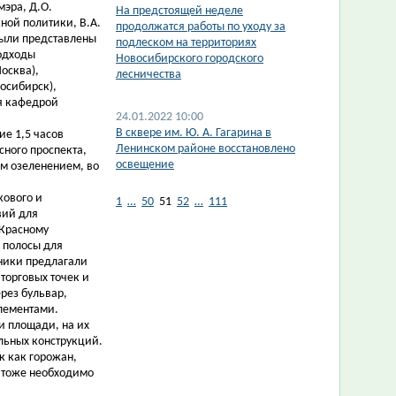
мэра, Д.О.
На предстоящей неделе
ной политики, В.А.
продолжатся работы по уходу за
были представлены
подлеском на территориях
одходы
Новосибирского городского
осква),
лесничества
восибирск),
я кафедрой
24.01.2022 10:00
В сквере им. Ю. А. Гагарина в
ие 1,5 часов
Ленинском районе восстановлено
сного проспекта,
освещение
им озеленением, во
кового и
1
…
50
51
52
…
111
вий для
 Красному
 полосы для
ники предлагали
торговых точек и
рез бульвар,
лементами.
и площади, на их
льных конструкций.
к как горожан,
 тоже необходимо