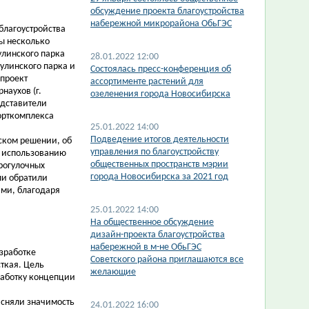
обсуждение проекта благоустройства
набережной микрорайона ОбьГЭС
благоустройства
ы несколько
улинского парка
28.01.2022 12:00
тулинского парка и
Состоялась пресс-конференция об
 проект
ассортименте растений для
наухов (г.
озеленения города Новосибирска
едставители
орткомплекса
25.01.2022 14:00
Подведение итогов деятельности
ском решении, об
управления по благоустройству
о использованию
общественных пространств мэрии
прогулочных
города Новосибирска за 2021 год
ли обратили
ами, благодаря
25.01.2022 14:00
На общественное обсуждение
дизайн-проекта благоустройства
набережной в м-не ОбьГЭС
зработке
Советского района приглашаются все
сткая.
Цель
желающие
работку концепции
ясняли значимость
24.01.2022 16:00