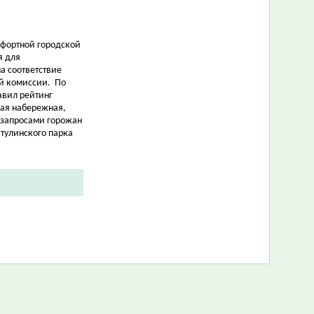
мфортной городской
я для
а соответствие
й комиссии.
По
авил рейтинг
кая набережная,
 запросами горожан
атулинского парка