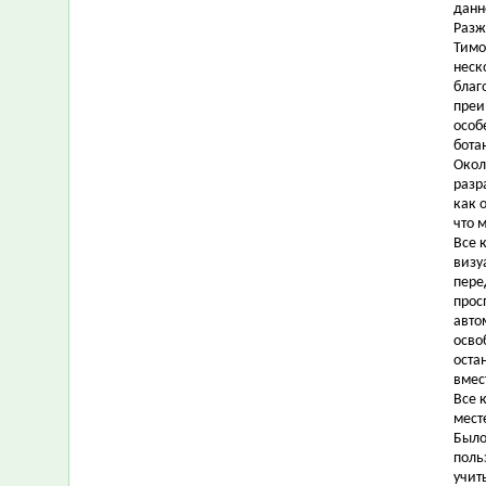
данн
Разж
Тимо
неск
благ
преи
особ
бота
Окол
разр
как 
что 
Все 
визу
пере
прос
авто
осво
оста
вмес
Все 
мест
Было
поль
учит