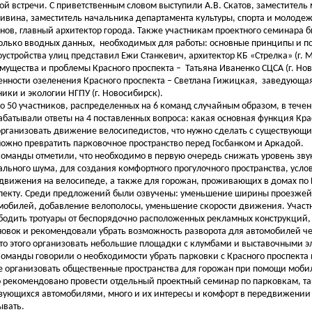
ой встречи. С приветственным словом выступили А.В. Скатов, заместитель 
ивина, заместитель начальника департамента культуры, спорта и молодеж
нов, главный архитектор города. Также участникам проектного семинара 
олько вводных данных,
необходимых для работы: основные принципы и п
оустройства улиц представил Ежи Станкевич, архитектор КБ «Стрелка» (г. М
мущества и проблемы Красного проспекта –
Татьяна Иваненко СЦСА (г. Но
енности озеленения Красного проспекта – Светлана Гижицкая,
заведующа
ники и экологии НГПУ (г. Новосибирск).
о 50 участников, распределенных на 6 команд случайным образом, в течен
абатывали ответы на 4 поставленных вопроса: какая основная функция Кра
организовать движение велосипедистов, что нужно сделать с существующ
можно превратить парковочное пространство перед Госбанком и Аркадой.
команды отметили, что необходимо в первую очередь снижать уровень зву
ального шума, для создания комфортного прогулочного пространства, усло
движения на велосипеде, а также для горожан, проживающих в домах по
пекту. Среди предложений были озвучены: уменьшение ширины проезжей
мобилей, добавление велополосы, уменьшение скорости движения. Участ
бодить тротуары от беспорядочно расположенных рекламных конструкций, 
новок и рекомендовали убрать возможность разворота для автомобилей че
то этого организовать небольшие площадки с клумбами и выставочными э
команды говорили о необходимости убрать парковки с Красного проспекта 
е организовать общественные пространства для горожан при помощи моби
 рекомендовано провести отдельный проектный семинар по парковкам, та
зующихся автомобилями, много и их интересы и комфорт в передвижении
ывать.