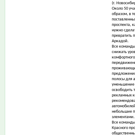
(г. Новосиби
Около 50 уч
образом, в т
поставленны
проспекта, 
нужно сдела
превратить 
Аркадой.
Все команды
снижать уро
комфортного
передвижени
проживающих
предложени
полосы для 
уменьшение 
освободить 
рекламных ко
рекомендова
автомобилей 
небольшие п
элементами.
Все команды
Красного про
общественны