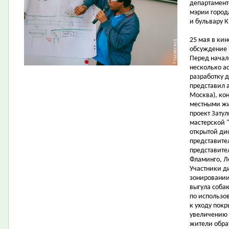
департамент
мэрии город
и бульвару К
25 мая в ки
обсуждение 
Перед начал
несколько ас
разработку 
представил а
Москва), ко
местными жи
проект Затул
мастерской "
открытой ди
представите
представите
Фламинго, Л
Участники д
зонировании
выгула соба
по использо
к уходу пок
увеличению 
жители обра