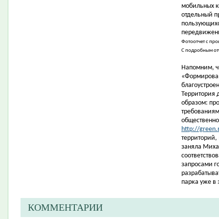
мобильных к
отдельный п
пользующихс
передвижени
Фотоотчет с пр
С подробным от
Напомним, ч
«Формирован
благоустрое
Территория 
образом: пр
требованиям
общественно
http://green.
территорий,
заняла Миха
соответство
запросами г
разрабатыва
парка уже в 
КОММЕНТАРИИ