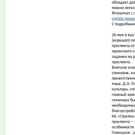
обладает до
можно легко
Фотоотчет с
группе проек
С подробным
26 мая в вы
(воркшоп) п
проспекта от
проектного 
задания на 
проспекта.
Вначале уча
спикеров, к
приветствен
мэра, Д.О. 
культуры, сп
главный арх
семинара бы
необходимых
благоустрой
КБ «Стрелка»
проспекта –
особенности 
Гижицкая,
з