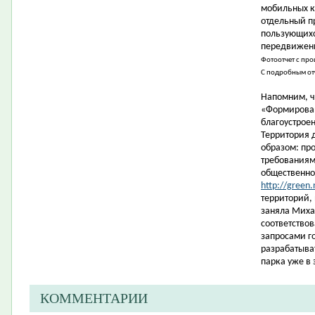
мобильных к
отдельный п
пользующихс
передвижени
Фотоотчет с пр
С подробным от
Напомним, ч
«Формирован
благоустрое
Территория 
образом: пр
требованиям
общественно
http://green.
территорий,
заняла Миха
соответство
запросами г
разрабатыва
парка уже в 
КОММЕНТАРИИ