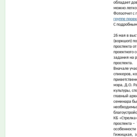
обладает до
можно легко
Фотоотчет с
группе проек
С подробным
26 мая в вы
(воркшоп) п
проспекта от
проектного 
задания на 
проспекта.
Вначале уча
спикеров, к
приветствен
мэра, Д.О. 
культуры, сп
главный арх
семинара бы
необходимых
благоустрой
КБ «Стрелка»
проспекта –
особенности 
Гижицкая,
з