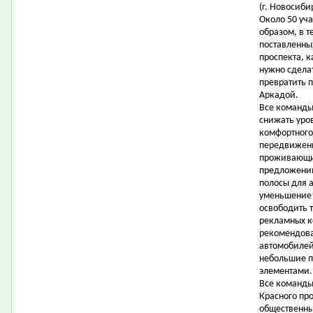
(г. Новосиби
Около 50 уч
образом, в т
поставленны
проспекта, 
нужно сдела
превратить 
Аркадой.
Все команды
снижать уро
комфортного
передвижени
проживающих
предложени
полосы для 
уменьшение 
освободить 
рекламных ко
рекомендова
автомобилей 
небольшие п
элементами.
Все команды
Красного про
общественны