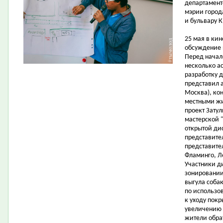
департамент
мэрии город
и бульвару К
25 мая в ки
обсуждение 
Перед начал
несколько ас
разработку 
представил а
Москва), ко
местными жи
проект Затул
мастерской "
открытой ди
представите
представите
Фламинго, Л
Участники д
зонировании
выгула соба
по использо
к уходу пок
увеличению 
жители обра