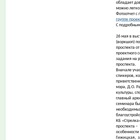
обладает до
можно легко
Фотоотчет с
группе проек
С подробным
26 мая в вы
(воркшоп) п
проспекта от
проектного 
задания на 
проспекта.
Вначале уча
спикеров, к
приветствен
мэра, Д.О. 
культуры, сп
главный арх
семинара бы
необходимых
благоустрой
КБ «Стрелка»
проспекта –
особенности 
Гижицкая,
з