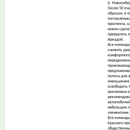
(г. Новосиби
Около 50 уч
образом, в т
поставленны
проспекта, 
нужно сдела
превратить 
Аркадой.
Все команды
снижать уро
комфортного
передвижени
проживающих
предложени
полосы для 
уменьшение 
освободить 
рекламных ко
рекомендова
автомобилей 
небольшие п
элементами.
Все команды
Красного про
общественны