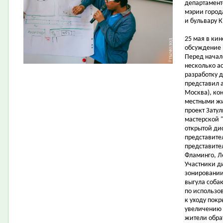
департамент
мэрии город
и бульвару К
25 мая в ки
обсуждение 
Перед начал
несколько ас
разработку 
представил а
Москва), ко
местными жи
проект Затул
мастерской "
открытой ди
представите
представите
Фламинго, Л
Участники д
зонировании
выгула соба
по использо
к уходу пок
увеличению 
жители обра