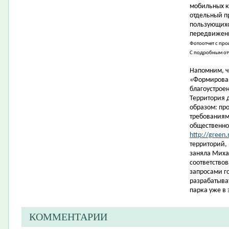
мобильных к
отдельный п
пользующихс
передвижени
Фотоотчет с пр
С подробным от
Напомним, ч
«Формирован
благоустрое
Территория 
образом: пр
требованиям
общественно
http://green.
территорий,
заняла Миха
соответство
запросами г
разрабатыва
парка уже в 
КОММЕНТАРИИ