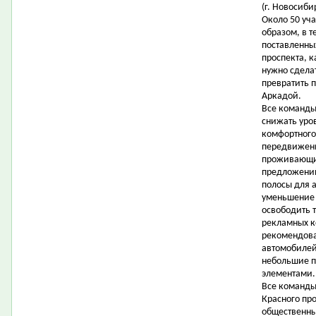
(г. Новосиби
Около 50 уч
образом, в т
поставленны
проспекта, 
нужно сдела
превратить 
Аркадой.
Все команды
снижать уро
комфортного
передвижени
проживающих
предложени
полосы для 
уменьшение 
освободить 
рекламных ко
рекомендова
автомобилей 
небольшие п
элементами.
Все команды
Красного про
общественны