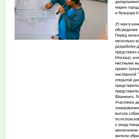
департамент
мэрии город
и бульвару К
25 мая в ки
обсуждение 
Перед начал
несколько ас
разработку 
представил а
Москва), ко
местными жи
проект Затул
мастерской "
открытой ди
представите
представите
Фламинго, Л
Участники д
зонировании
выгула соба
по использо
к уходу пок
увеличению 
жители обра