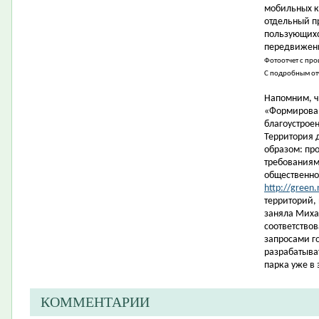
мобильных к
отдельный п
пользующихс
передвижени
Фотоотчет с пр
С подробным от
Напомним, ч
«Формирован
благоустрое
Территория 
образом: пр
требованиям
общественно
http://green.
территорий,
заняла Миха
соответство
запросами г
разрабатыва
парка уже в 
КОММЕНТАРИИ