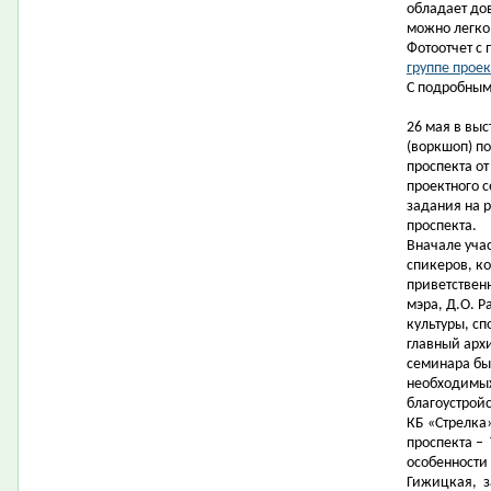
обладает до
можно легко
Фотоотчет с
группе проек
С подробным
26 мая в вы
(воркшоп) п
проспекта от
проектного 
задания на 
проспекта.
Вначале уча
спикеров, к
приветствен
мэра, Д.О. 
культуры, сп
главный арх
семинара бы
необходимых
благоустрой
КБ «Стрелка»
проспекта –
особенности 
Гижицкая,
з