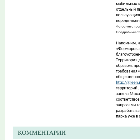
мобильных к
отдельный п
пользующихс
передвижени
Фотоотчет с пр
С подробным от
Напомним, ч
«Формирован
благоустрое
Территория 
образом: пр
требованиям
общественно
http://green.
территорий,
заняла Миха
соответство
запросами г
разрабатыва
парка уже в 
КОММЕНТАРИИ