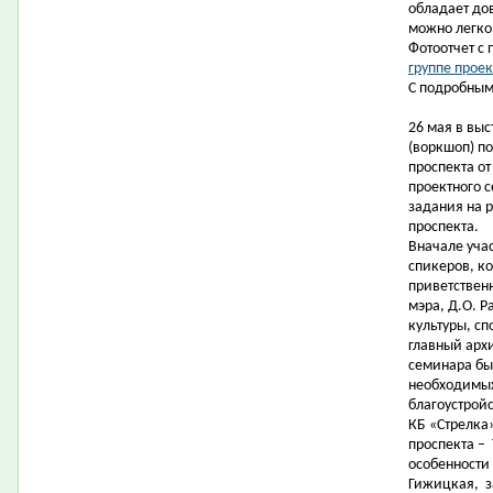
обладает до
можно легко
Фотоотчет с
группе проек
С подробным
26 мая в вы
(воркшоп) п
проспекта от
проектного 
задания на 
проспекта.
Вначале уча
спикеров, к
приветствен
мэра, Д.О. 
культуры, сп
главный арх
семинара бы
необходимых
благоустрой
КБ «Стрелка»
проспекта –
особенности 
Гижицкая,
з