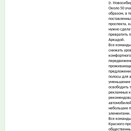
(г. Новосиби
Около 50 уч
образом, в т
поставленны
проспекта, 
нужно сдела
превратить 
Аркадой.
Все команды
снижать уро
комфортного
передвижени
проживающих
предложени
полосы для 
уменьшение 
освободить 
рекламных ко
рекомендова
автомобилей 
небольшие п
элементами.
Все команды
Красного про
общественны