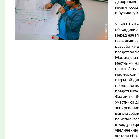
департамент
мэрии город
и бульвару К
25 мая в ки
обсуждение 
Перед начал
несколько ас
разработку 
представил а
Москва), ко
местными жи
проект Затул
мастерской "
открытой ди
представите
представите
Фламинго, Л
Участники д
зонировании
выгула соба
по использо
к уходу пок
увеличению 
жители обра