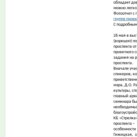
обладает до
можно легко
Фотоотчет с
группе проек
С подробным
26 мая в вы
(воркшоп) п
проспекта от
проектного 
задания на 
проспекта.
Вначале уча
спикеров, к
приветствен
мэра, Д.О. 
культуры, сп
главный арх
семинара бы
необходимых
благоустрой
КБ «Стрелка»
проспекта –
особенности 
Гижицкая,
з