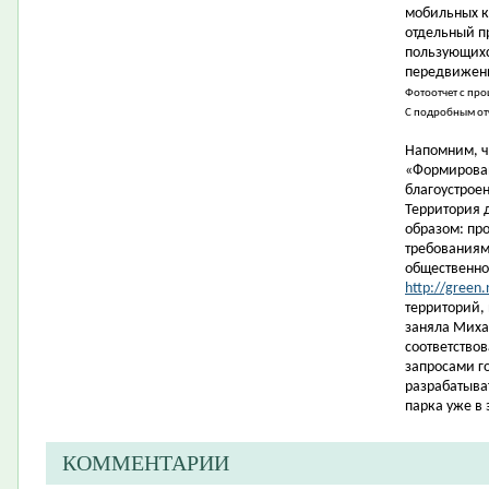
мобильных к
отдельный п
пользующихс
передвижени
Фотоотчет с пр
С подробным от
Напомним, ч
«Формирован
благоустрое
Территория 
образом: пр
требованиям
общественно
http://green.
территорий,
заняла Миха
соответство
запросами г
разрабатыва
парка уже в 
КОММЕНТАРИИ