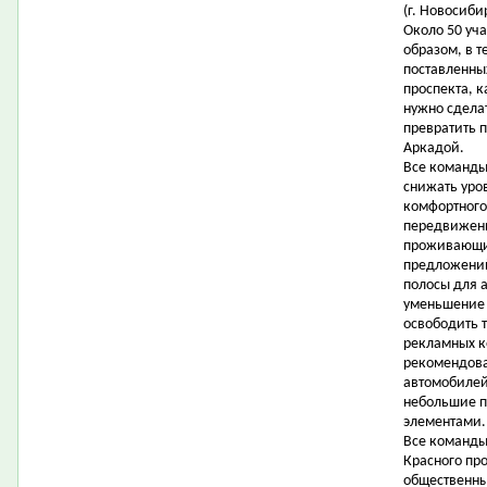
(г. Новосиби
Около 50 уч
образом, в т
поставленны
проспекта, 
нужно сдела
превратить 
Аркадой.
Все команды
снижать уро
комфортного
передвижени
проживающих
предложени
полосы для 
уменьшение 
освободить 
рекламных ко
рекомендова
автомобилей 
небольшие п
элементами.
Все команды
Красного про
общественны