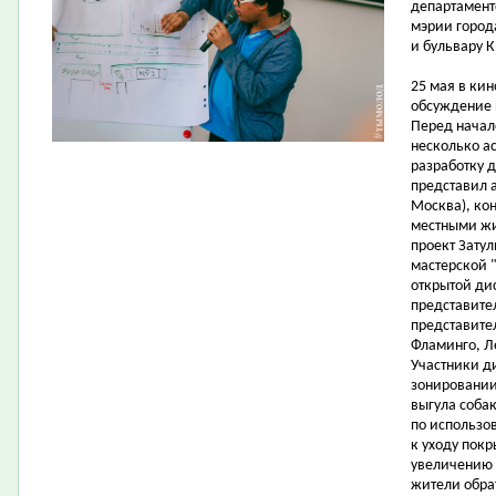
департамент
мэрии город
и бульвару К
25 мая в ки
обсуждение 
Перед начал
несколько ас
разработку 
представил а
Москва), ко
местными жи
проект Затул
мастерской "
открытой ди
представите
представите
Фламинго, Л
Участники д
зонировании
выгула соба
по использо
к уходу пок
увеличению 
жители обра