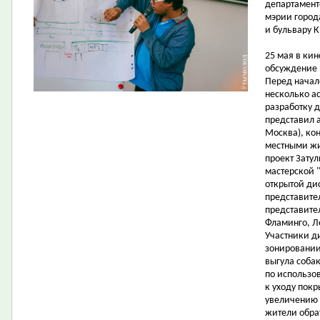
департамент
мэрии город
и бульвару К
25 мая в ки
обсуждение 
Перед начал
несколько ас
разработку 
представил а
Москва), ко
местными жи
проект Затул
мастерской "
открытой ди
представите
представите
Фламинго, Л
Участники д
зонировании
выгула соба
по использо
к уходу пок
увеличению 
жители обра