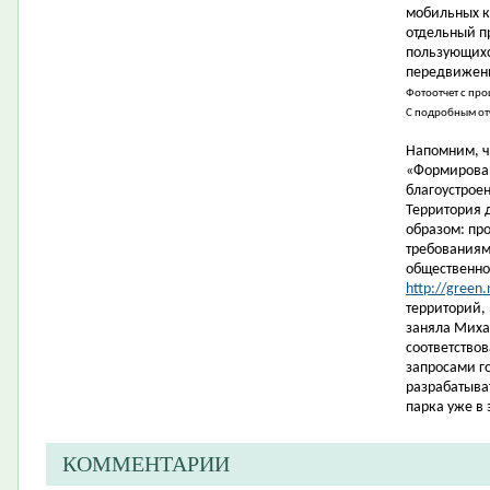
мобильных к
отдельный п
пользующихс
передвижени
Фотоотчет с пр
С подробным от
Напомним, ч
«Формирован
благоустрое
Территория 
образом: пр
требованиям
общественно
http://green.
территорий,
заняла Миха
соответство
запросами г
разрабатыва
парка уже в 
КОММЕНТАРИИ