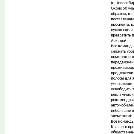
(г. Новосиби
Около 50 уч
образом, в т
поставленны
проспекта, 
нужно сдела
превратить 
Аркадой.
Все команды
снижать уро
комфортного
передвижени
проживающих
предложени
полосы для 
уменьшение 
освободить 
рекламных ко
рекомендова
автомобилей 
небольшие п
элементами.
Все команды
Красного про
общественны