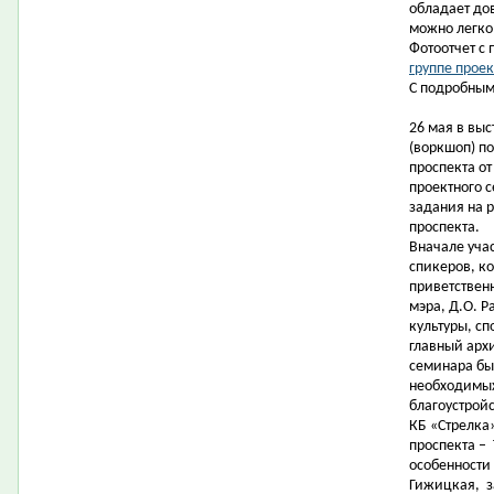
обладает до
можно легко
Фотоотчет с
группе проек
С подробным
26 мая в вы
(воркшоп) п
проспекта от
проектного 
задания на 
проспекта.
Вначале уча
спикеров, к
приветствен
мэра, Д.О. 
культуры, сп
главный арх
семинара бы
необходимых
благоустрой
КБ «Стрелка»
проспекта –
особенности 
Гижицкая,
з