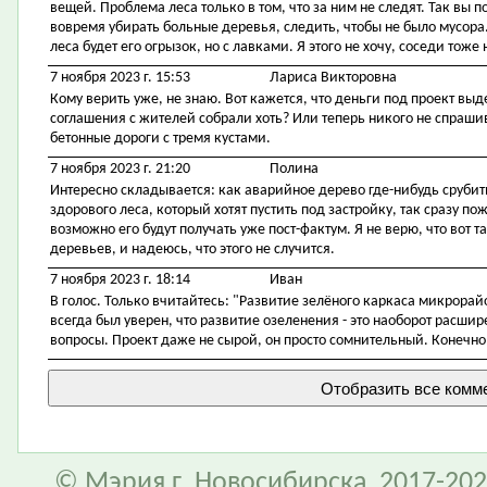
вещей. Проблема леса только в том, что за ним не следят. Так вы п
вовремя убирать больные деревья, следить, чтобы не было мусора.
леса будет его огрызок, но с лавками. Я этого не хочу, соседи тоже н
7 ноября 2023 г. 15:53
Лариса Викторовна
Кому верить уже, не знаю. Вот кажется, что деньги под проект выдел
соглашения с жителей собрали хоть? Или теперь никого не спрашив
бетонные дороги с тремя кустами.
7 ноября 2023 г. 21:20
Полина
Интересно складывается: как аварийное дерево где-нибудь срубить
здорового леса, который хотят пустить под застройку, так сразу по
возможно его будут получать уже пост-фактум. Я не верю, что вот т
деревьев, и надеюсь, что этого не случится.
7 ноября 2023 г. 18:14
Иван
В голос. Только вчитайтесь: "Развитие зелёного каркаса микрорай
всегда был уверен, что развитие озеленения - это наоборот расши
вопросы. Проект даже не сырой, он просто сомнительный. Конечно,
© Мэрия г. Новосибирска, 2017-202