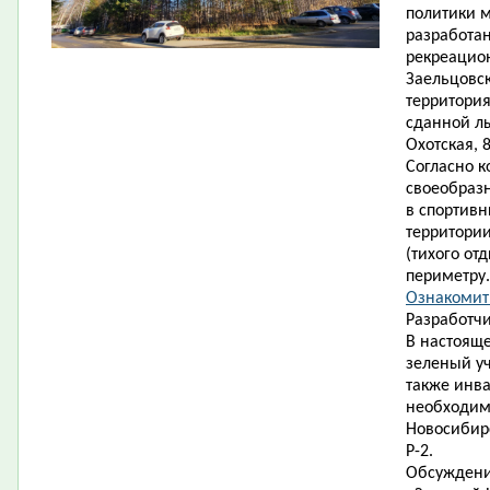
политики 
разработан
рекреацион
Заельцовск
территория
сданной л
Охотская, 8
Согласно к
своеобраз
в спортивн
территории
(тихого от
периметру.
Ознакомить
Разработчи
В настояще
зеленый уч
также инв
необходимо
Новосибирс
Р-2.
Обсуждени