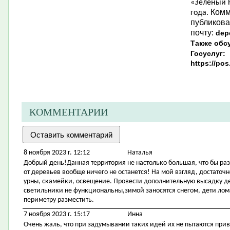
«Зеленый Н
Комм
года.
публикова
почту:
dep
Также обс
Госуслуг:
https://po
КОММЕНТАРИИ
8 ноября 2023 г. 12:12
Наталья
Добрый день!Данная территория не настолько большая, что бы ра
от деревьев вообще ничего не останется! На мой взгляд, достаточ
урны, скамейки, освещение. Провести дополнительную высадку 
светильники не функциональны,зимой заносятся снегом, дети ло
периметру разместить.
7 ноября 2023 г. 15:17
Инна
Очень жаль, что при задумывании таких идей их не пытаются при