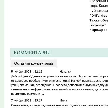
«Зеленый Н
Комм
года.
публикова
почту:
dep
Также обс
Госуслуг:
https://po
КОММЕНТАРИИ
8 ноября 2023 г. 12:12
Наталья
Добрый день!Данная территория не настолько большая, что бы ра
от деревьев вообще ничего не останется! На мой взгляд, достаточ
урны, скамейки, освещение. Провести дополнительную высадку 
светильники не функциональны,зимой заносятся снегом, дети ло
периметру разместить.
7 ноября 2023 г. 15:17
Инна
Очень жаль, что при задумывании таких идей их не пытаются при