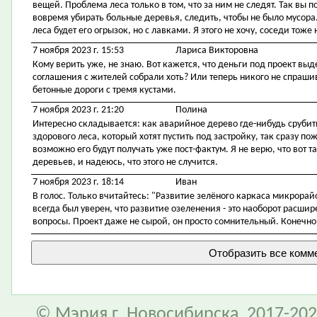
вещей. Проблема леса только в том, что за ним не следят. Так вы п
вовремя убирать больные деревья, следить, чтобы не было мусора.
леса будет его огрызок, но с лавками. Я этого не хочу, соседи тоже н
7 ноября 2023 г. 15:53
Лариса Викторовна
Кому верить уже, не знаю. Вот кажется, что деньги под проект выдел
соглашения с жителей собрали хоть? Или теперь никого не спрашив
бетонные дороги с тремя кустами.
7 ноября 2023 г. 21:20
Полина
Интересно складывается: как аварийное дерево где-нибудь срубить
здорового леса, который хотят пустить под застройку, так сразу по
возможно его будут получать уже пост-фактум. Я не верю, что вот т
деревьев, и надеюсь, что этого не случится.
7 ноября 2023 г. 18:14
Иван
В голос. Только вчитайтесь: "Развитие зелёного каркаса микрорай
всегда был уверен, что развитие озеленения - это наоборот расши
вопросы. Проект даже не сырой, он просто сомнительный. Конечно,
© Мэрия г. Новосибирска, 2017-202