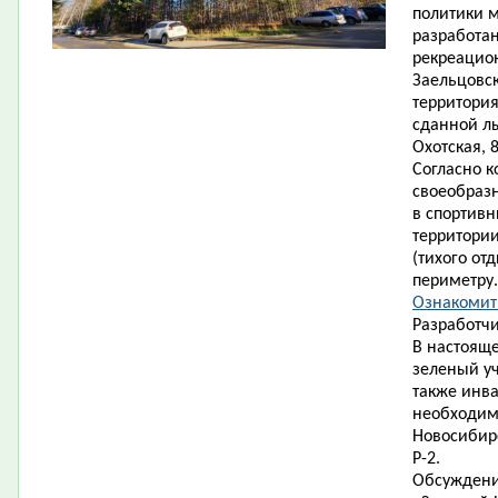
политики 
разработан
рекреацион
Заельцовск
территория
сданной л
Охотская, 8
Согласно к
своеобраз
в спортивн
территории
(тихого от
периметру.
Ознакомить
Разработчи
В настояще
зеленый уч
также инв
необходимо
Новосибирс
Р-2.
Обсуждени